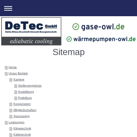
Sitemap
Home
Unser Betrieb
Karriere
Stellenangebote
Ausbildung
Praktikum
Kooperation
Mitgliedschaften
Sponsoring
Leistungen
Klimatechnik
Kältetechnik