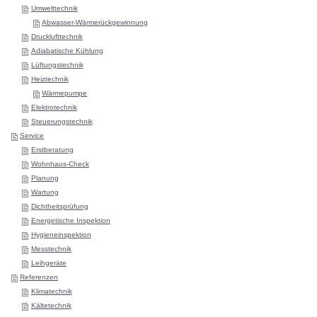
Umwelttechnik
Abwasser-Wärmerückgewinnung
Drucklufttechnik
Adiabatische Kühlung
Lüftungstechnik
Heiztechnik
Wärmepumpe
Elektrotechnik
Steuerungstechnik
Service
Erstberatung
Wohnhaus-Check
Planung
Wartung
Dichtheitsprüfung
Energetische Inspektion
Hygieneinspektion
Messtechnik
Leihgeräte
Referenzen
Klimatechnik
Kältetechnik