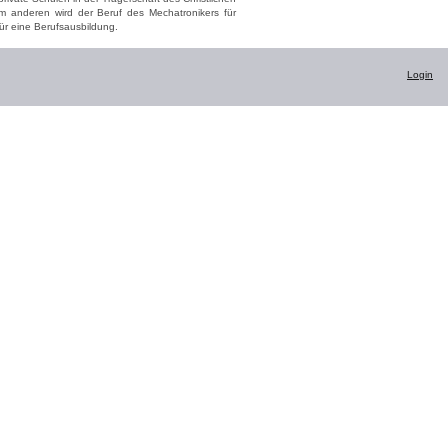
um anderen wird der Beruf des Mechatronikers für
für eine Berufsausbildung.
Login