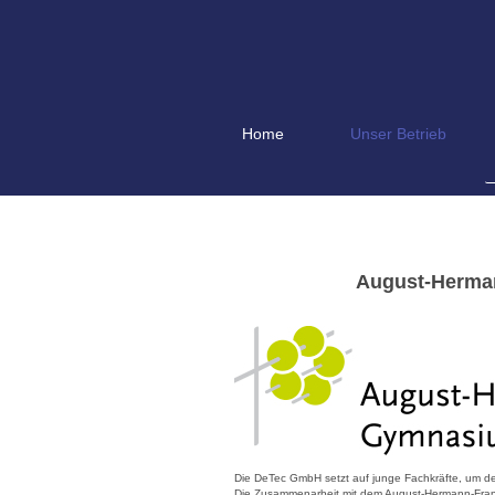
Home
Unser Betrieb
August-Herma
Die DeTec GmbH setzt auf junge Fachkräfte, um den
Die Zusammenarbeit mit dem August-Hermann-Franc