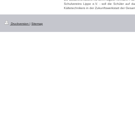
Schulvereins Lippe e.V. - soll die Schüler auf 
Kältetechnikers in der Zukunftswerkstatt der Gesam
Druckversion
|
Sitemap