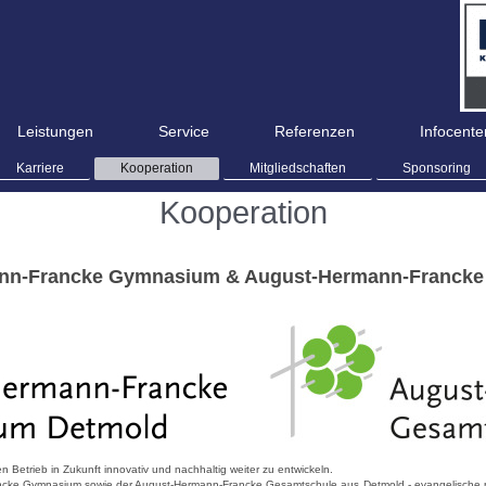
Leistungen
Service
Referenzen
Infocente
Karriere
Kooperation
Mitgliedschaften
Sponsoring
Kooperation
nn-Francke Gymnasium & August-Hermann-Francke
 Betrieb in Zukunft innovativ und nachhaltig weiter zu entwickeln.
ke Gymnasium sowie der August-Hermann-Francke Gesamtschule aus Detmold - evangelische priv