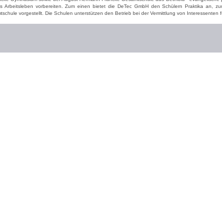
das Arbeitsleben vorbereiten. Zum einen bietet die DeTec GmbH den Schülern Praktika an, z
tschule vorgestellt. Die Schulen unterstützen den Betrieb bei der Vermittlung von Interessenten 